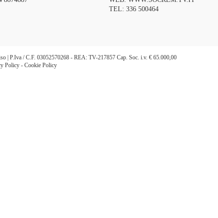
TEL:
336 500464
eviso | P.Iva / C.F. 03052570268 - REA: TV-217857 Cap. Soc. i.v. € 65.000,00
cy Policy
-
Cookie Policy