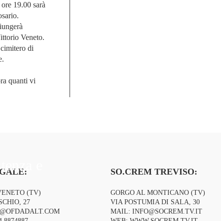
 ore 19.00 sarà
osario.
giungerà
ittorio Veneto.
 cimitero di
e.
ora quanti vi
stenza e
GALE:
SO.CREM TREVISO:
VENETO (TV)
GORGO AL MONTICANO (TV)
CHIO, 27
VIA POSTUMIA DI SALA, 30
O@OFDADALT.COM
MAIL:
INFO@SOCREM.TV.IT
4 8874887
WEB:
WWW.SOCREM.TV.IT