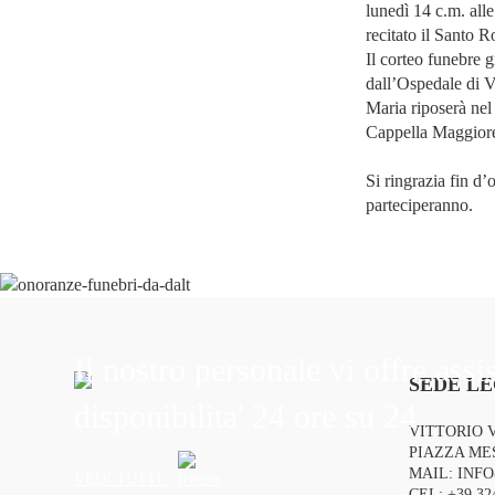
lunedì 14 c.m. alle
recitato il Santo R
Il corteo funebre 
dall’Ospedale di V
Maria riposerà nel
Cappella Maggior
Si ringrazia fin d’
parteciperanno.
Il nostro personale vi offre assi
SEDE LE
disponibilita' 24 ore su 24
VITTORIO 
PIAZZA MES
MAIL:
INF
VEDI TUTTI
CEL:
+39 32