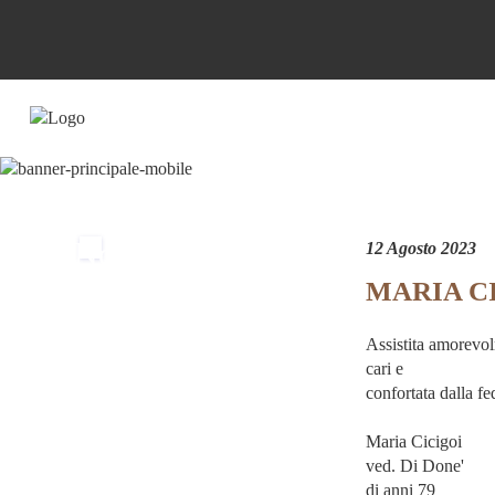
Non esiste
12 Agosto 2023
MARIA C
separazione
definitiva
Assistita amorevol
cari e
finche' esiste
confortata dalla f
il ricordo
Maria Cicigoi
ved. Di Done'
di anni 79