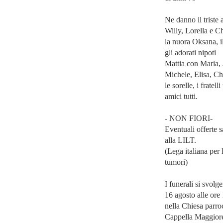
Ne danno il triste 
Willy, Lorella e Ch
la nuora Oksana, i
gli adorati nipoti
Mattia con Maria,
Michele, Elisa, Chr
le sorelle, i fratell
amici tutti.
- NON FIORI-
Eventuali offerte 
alla LILT.
(Lega italiana per l
tumori)
I funerali si svol
16 agosto alle ore
nella Chiesa parro
Cappella Maggior