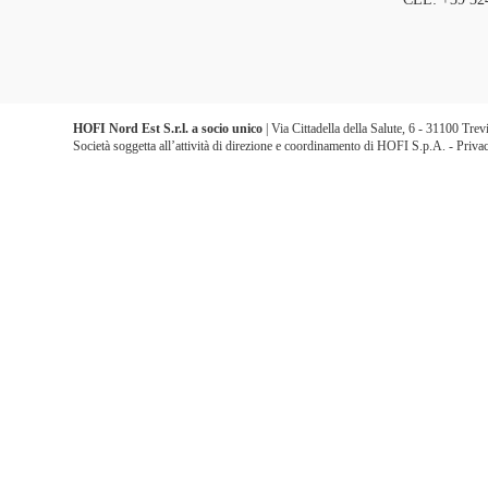
HOFI Nord Est S.r.l. a socio unico
| Via Cittadella della Salute, 6 - 31100 Tr
Società soggetta all’attività di direzione e coordinamento di HOFI S.p.A. -
Priva