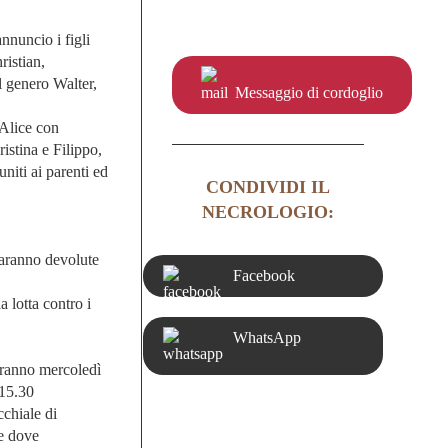
annuncio i figli
ristian,
l genero Walter,
Messaggio di cordoglio
 Alice con
istina e Filippo,
i uniti ai parenti ed
CONDIVIDI IL
NECROLOGIO:
saranno devolute
Facebook
a lotta contro i
WhatsApp
geranno mercoledì
 15.30
cchiale di
e dove