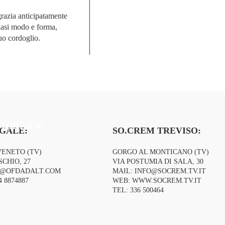
grazia anticipatamente
siasi modo e forma,
uo cordoglio.
stenza e
GALE:
SO.CREM TREVISO:
VENETO (TV)
GORGO AL MONTICANO (TV)
CHIO, 27
VIA POSTUMIA DI SALA, 30
O@OFDADALT.COM
MAIL:
INFO@SOCREM.TV.IT
4 8874887
WEB:
WWW.SOCREM.TV.IT
TEL:
336 500464