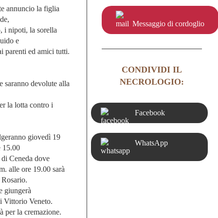
te annuncio la figlia
de,
Messaggio di cordoglio
, i nipoti, la sorella
Guido e
i parenti ed amici tutti.
CONDIVIDI IL
NECROLOGIO:
te saranno devolute alla
r la lotta contro i
Facebook
olgeranno giovedì 19
WhatsApp
e 15.00
e di Ceneda dove
m. alle ore 19.00 sarà
o Rosario.
re giungerà
i Vittorio Veneto.
à per la cremazione.