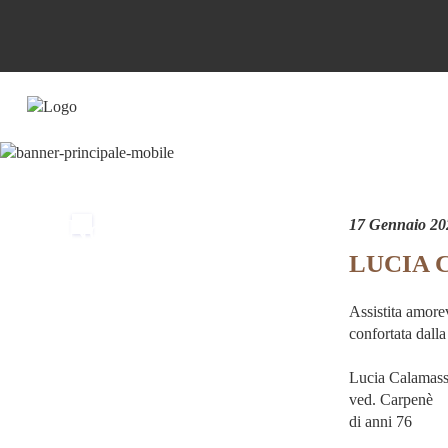
Non esiste
17 Gennaio 20
LUCIA 
separazione
definitiva
Assistita amore
confortata dall
finche' esiste
Lucia Calamass
il ricordo
ved. Carpenè
di anni 76