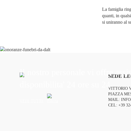
La famiglia rin
quanti, in qual
si uniranno al s
Il nostro personale vi offre assi
SEDE LE
disponibilita' 24 ore su 24
VITTORIO 
PIAZZA MES
MAIL:
INF
VEDI TUTTI
CEL:
+39 32