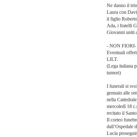
Ne danno il tris
Laura con Davi
il figlio Roberto
Ada, i fratelli 
Giovanni uniti a
- NON FIORI-
Eventuali offer
LILT.
(Lega italiana pe
tumori)
I funerali si sv
gennaio alle or
nella Cattedral
mercoledì 18 c.
recitato il Sant
Il corteo funeb
dall’Ospedale d
Lucia proseguir