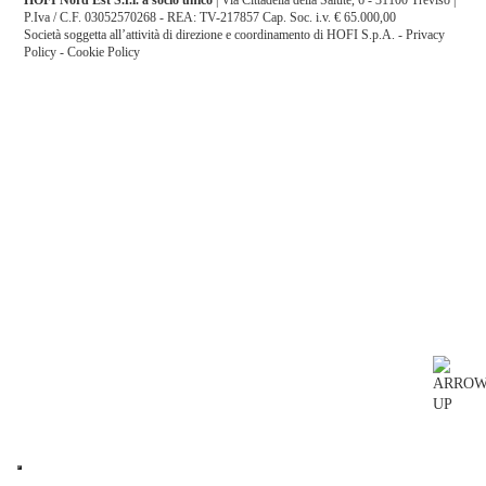
HOFI Nord Est S.r.l. a socio unico
| Via Cittadella della Salute, 6 - 31100 Treviso |
P.Iva / C.F. 03052570268 - REA: TV-217857 Cap. Soc. i.v. € 65.000,00
Società soggetta all’attività di direzione e coordinamento di HOFI S.p.A. -
Privacy
Policy
-
Cookie Policy