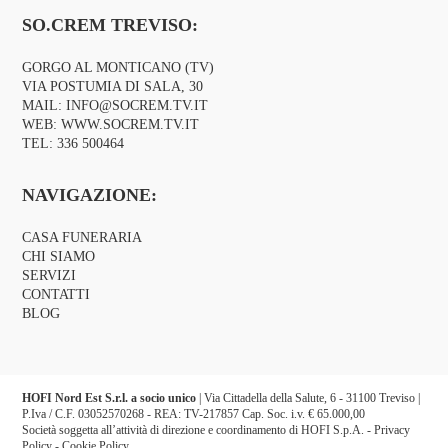
SO.CREM TREVISO:
GORGO AL MONTICANO (TV)
VIA POSTUMIA DI SALA, 30
MAIL:
INFO@SOCREM.TV.IT
WEB:
WWW.SOCREM.TV.IT
TEL:
336 500464
NAVIGAZIONE:
CASA FUNERARIA
CHI SIAMO
SERVIZI
CONTATTI
BLOG
HOFI Nord Est S.r.l. a socio unico
| Via Cittadella della Salute, 6 - 31100 Treviso |
P.Iva / C.F. 03052570268 - REA: TV-217857 Cap. Soc. i.v. € 65.000,00
Società soggetta all’attività di direzione e coordinamento di HOFI S.p.A. -
Privacy
Policy
-
Cookie Policy