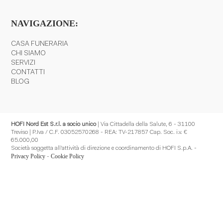
NAVIGAZIONE:
CASA FUNERARIA
CHI SIAMO
SERVIZI
CONTATTI
BLOG
HOFI Nord Est S.r.l. a socio unico
| Via Cittadella della Salute, 6 - 31100
Treviso | P.Iva / C.F. 03052570268 - REA: TV-217857 Cap. Soc. i.v. €
65.000,00
Società soggetta all’attività di direzione e coordinamento di HOFI S.p.A. -
Privacy Policy
Cookie Policy
-