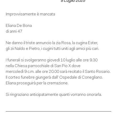
8 Luglio 2025
Improvvisamente è mancata
Eliana De Bona
di anni 47
Ne danno il triste annuncio la zia Rosa, la cugina Ester,
gli zii Naldo e Pietro, i cugini tutti uniti agli amici più cari.
I funerali si svolgeranno giovedì 10 luglio alle ore 9.30
nella Chiesa parrocchiale di San Pio X dove
mercoledì 9 c.m. alle ore 20.00 sarà recitato il Santo Rosario.
Il corteo funebre giungerà dall’ Ospedale di Conegliano.
Eliana proseguirà per la cremazione.
Si ringraziano anticipatamente quanti vorranno onorarla.